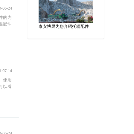
4-06-24
件的内
辊配件
泰安博晟为您介绍托辊配件
1-07-14
、使用
可以看
4-06-24