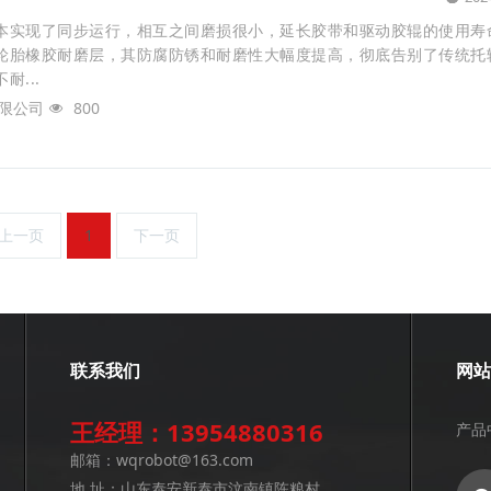
本实现了同步运行，相互之间磨损很小，延长胶带和驱动胶辊的使用寿
轮胎橡胶耐磨层，其防腐防锈和耐磨性大幅度提高，彻底告别了传统托
...
限公司
800
上一页
1
下一页
联系我们
网
王经理：13954880316
产品
邮箱：wqrobot@163.com
地 址：山东泰安新泰市汶南镇陈粮村