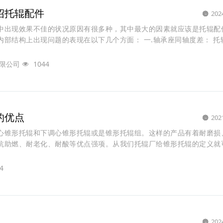
绍托辊配件
202
出现效果不佳的状况原因有很多种，其中最大的因素就应该是托辊配
内部结构上出现问题的表现在以下几个方面： 一.轴承座同轴度差： 托
限公司
1044
的优点
202
心锥形托辊和下调心锥形托辊或是锥形托辊组。这样的产品有着耐磨损
抗助燃、耐老化、耐酸等优点强项。从我们托辊厂给锥形托辊的定义就
4
202