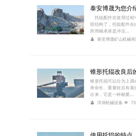
泰安博晟为您介
托辊配件在使用过程中
部结构了，托辊配件在
所用轴承座是冲压...
泰安博晟矿山机械有
锥形托辊改良后
锥形托辊可以分为上调
寿命长、重量轻且有着
出来，它是一种耐磨...
洋湖机械设备
73
使用托辊的特点