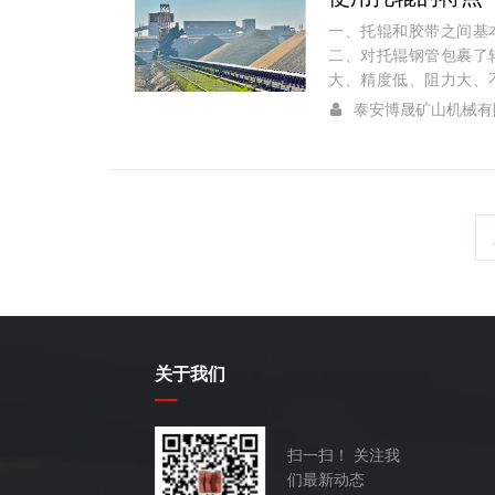
一、托辊和胶带之间基
二、对托辊钢管包裹了
大、精度低、阻力大、不耐
泰安博晟矿山机械有
关于我们
扫一扫！ 关注我
们最新动态