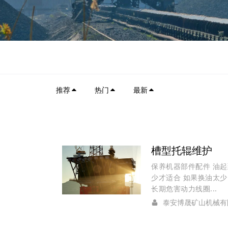
推荐
热门
最新
槽型托辊维护
保养机器部件配件 油
少才适合 如果换油太
长期危害动力线圈...
泰安博晟矿山机械有