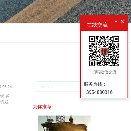
r
-
×
在线交流
c
h
扫码微信交流
服务热线：
4-06-24
13954880316
候 多
困境或
为你推荐