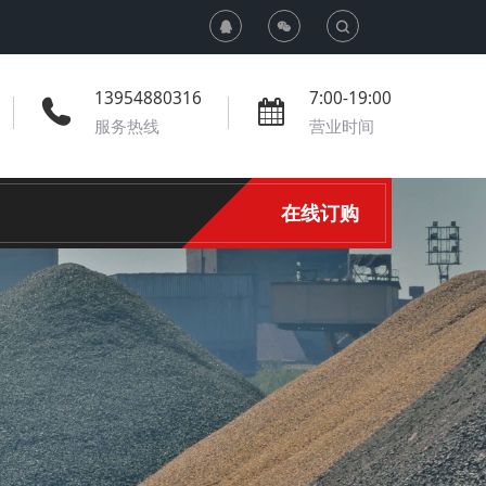
T
o
13954880316
7:00-19:00
服务热线
营业时间
g
g
在线订购
l
e
S
e
a