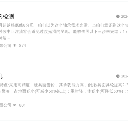
的检测
202
贝超越根底线8分贝，咱们以为这个轴承需求光滑。当咱们意识到这个
时候中止注油将会避免过度光滑的呈现。能够依照以下三步来完结：1
...
限公司
874
机
202
特点:采用高精度，硬具面齿轮，其承载能力高，(比软具面具轮提高2-3
构聚凑，占地面积小(可减少50%以上)；重时轻，体积小(可降低50%)
限公司
801